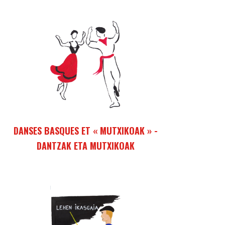
Cette activité propose de se familiariser avec les
chants inscrits dans la pure tradition de la
culture musicale basque mais aussi avec un
répertoire et des interprétations actuels.
DANSES BASQUES ET « MUTXIKOAK » -
DANTZAK ETA MUTXIKOAK
Danses et "sauts basques". Tous les quinze
jours, le mardi, jeunes et moins jeunes, femmes
et hommes se réunissent poour danser, essayer
de se perfectionner sans doute, s'amuser
certainement.