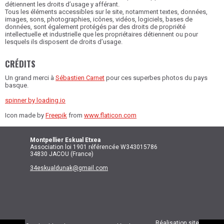
détiennent les droits d’usage y afférant.
Tous les éléments accessibles sur le site, notamment textes, données,
images, sons, photographies, icônes, vidéos, logiciels, bases de
données, sont également protégés par des droits de propriété
intellectuelle et industrielle que les propriétaires détiennent ou pour
lesquels ils disposent de droits d’usage.
CRÉDITS
Un grand merci à
Sébastien Carnet
pour ces superbes photos du pays
basque.
spinner by loading.io
Icon made by
Freepik
from
www.flaticon.com
Montpellier
Eskual Etxea
Association loi 1901 référencée W343015786
34830 JACOU (France)
34eskualdunak@gmail.com
Réalisation site