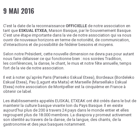
9 MAI 2016
C’est la date de la reconnaissance
OFFICIELLE
de notre association en
tant que
ESKUAL ETXEA
, Maison Basque, par le Gouvernement Basque.
C’est une étape importante dans la vie de notre association qui va nous
ouvrir de nouveaux horizons en terme de notoriété, de communication,
d’interactions et de possibilité de fédérer besoins et moyens.
Selon notre Président, cette nouvelle dimension ne devra pas pour autant
nous faire délaisser ce qui fonctionne bien : nos soirées Tradition,
les conférences, la danse, le chant, le mus et notre fête annuelle, temps
fort de la vie de notre association.
Il est à noter qu’après Paris (Pariseko Eskual Etxea), Bordeaux (Bordeleko
Eskual Etxea), Pau (Lagunt eta Maita) et Marseille (Marseillako Eskual
Etxea) notre association de Montpellier est la cinquième en France à
obtenir ce label.
Les établissements appelés EUSKAL ETXEAK ont été créés dans le but de
maintenir la culture basque vivante loin du Pays Basque. Il en existe
aujourd’hui plus de 200 à travers 24 pays dans le monde entier et elles
regroupent plus de 18.000 membres. La diaspora y promeut activement
son identité au travers de la danse, de la langue, des chants, de la
gastronomie et des jeux basques notamment.