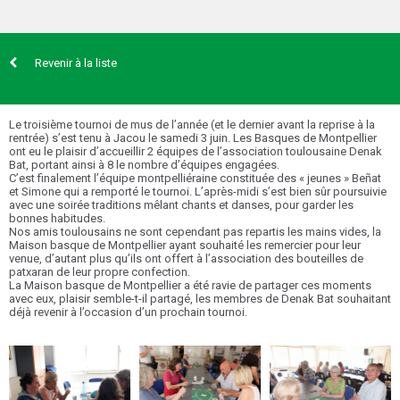
Revenir à la liste
Le troisième tournoi de mus de l’année (et le dernier avant la reprise à la
rentrée) s’est tenu à Jacou le samedi 3 juin. Les Basques de Montpellier
ont eu le plaisir d’accueillir 2 équipes de l’association toulousaine Denak
Bat, portant ainsi à 8 le nombre d’équipes engagées.
C’est finalement l’équipe montpelliéraine constituée des « jeunes » Beñat
et Simone qui a remporté le tournoi. L’après-midi s’est bien sûr poursuivie
avec une soirée traditions mêlant chants et danses, pour garder les
bonnes habitudes.
Nos amis toulousains ne sont cependant pas repartis les mains vides, la
Maison basque de Montpellier ayant souhaité les remercier pour leur
venue, d’autant plus qu’ils ont offert à l’association des bouteilles de
patxaran de leur propre confection.
La Maison basque de Montpellier a été ravie de partager ces moments
avec eux, plaisir semble-t-il partagé, les membres de Denak Bat souhaitant
déjà revenir à l’occasion d’un prochain tournoi.