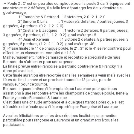
– Poule 2 : C’ est un peu plus compliqué pour la poule 2 car 3 équipes ont
une victoire et 2 défaites, il a fallu les départager les deux dernières au
goal-avérage.
1° Francoise & Bertrand : 3 victoires, 2-0 2-1 2-0
2° Simone & Lina : 1 victoire 2 défaites, 7 parties jouées, 3
gagnées, 4 perdues. (0-2 1-2 2-0)
3° Cristiane & Jacques : 1 victoire 2 défaites, 8 parties jouées,
3 gagnées, 5 perdues, (2-1 1-2 0-2) goal-avérage +5
4° Jean et Xemein : 1 victoire 2 défaites, 8 parties jouées, 3
gagnées, 5 perdues, (1-2 2-1 0-2) goal-avérage -48
3) Phase finale : le 1° de chaque poule, le 2° , 3° et le 4° se rencontrent pour
effectuer un classement complet de 1 à 8.
Malheureusement, notre camarade et redoutable spécialiste de mus
Bertrand du s’absenter pour une urgence.
La finale prévue entre Francoise & Bertrand contre Iréne & Francky n’ a
donc pù avoir lieu.
Cette finale aurait pu être reportée dans les semaines à venir mais avec les
fêtes de fin d’ année et un prochain tournoi le 13 janvier, pas de
vainqueur pour ce tournoi.
Bertrand a quand même été remplacé par Laurence pour que nous
assistions à une rencontre entre les champions de chaque poule, Irène &
Francky contre Françoise & Laurence.
C’est dans une chaude ambiance et à quelques ttantos près que s’ est
déroulée cette finale qui a été remportée par Françoise et Laurence.
Avec les félicitations pour les deux équipes finalistes, une mention
particulière pour Françoise et Laurence et un grand merci à tous les
participants.