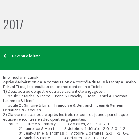
2017
Revenir à la liste
Ene muslaris launak.
Après délibération de la commission de contrôle du Mus à Montpelliereko
Eskual Etxea, les résultats du tournoi sont enfin officiels :
1) Deux poules de quatre équipes avaient été engagées :
– poule 1 : Michel & Pierre – Irène & Francky – Jean-Daniel & Thomas –
Laurence & Henri –
– poule 2 : Simone & Lina – Francoise & Bertrand – Jean & Xemein –
Christiane & Jacques –
2) Classement par poule après les trois rencontres jouées par chaque
équipe, rencontres en deux parties gagnantes.
– Poule 1 : 1° Iréne & Francky : 3 victoires, 2-0 2-0 2-1
2° Laurence & Henri : 2 victoires, 1 défaite : 2-0 2-0 1-2
3° Jean-Daniel & Thomas : 1 victoire, 2 défaites : 2-0 1-2 0-2
4° Michel & Pierre : 3 défaites : 0-2 1-2 0-2