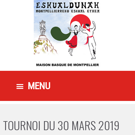
ALLER AU CONTENU PRINCIPAL
ALLER AU CONTENU SECONDAIRE
MENU PRINCIPAL
MENU
TOURNOI DU 30 MARS 2019