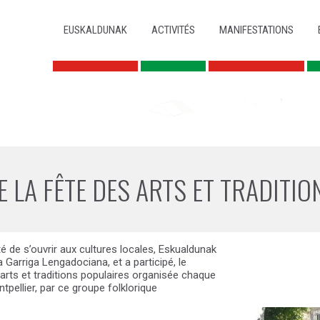
ALLER AU CONTENU PRINCIPAL
ALLER AU CONTENU SECONDAIRE
MENU PRINCIPAL
EUSKALDUNAK
ACTIVITÉS
MANIFESTATIONS
E LA FÊTE DES ARTS ET TRADITI
é de s’ouvrir aux cultures locales, Eskualdunak
a Garriga Lengadociana, et a participé, le
s arts et traditions populaires organisée chaque
tpellier, par ce groupe folklorique