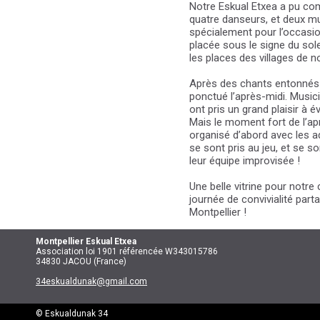
Notre Eskual Etxea a pu co
quatre danseurs, et deux mu
spécialement pour l’occasion
placée sous le signe du sole
les places des villages de 
Après des chants entonnés 
ponctué l’après-midi. Music
ont pris un grand plaisir à 
Mais le moment fort de l’ap
organisé d’abord avec les ad
se sont pris au jeu, et se s
leur équipe improvisée !
Une belle vitrine pour notre
journée de convivialité par
Montpellier !
Montpellier
Eskual Etxea
Association loi 1901 référencée W343015786
34830 JACOU (France)
34eskualdunak@gmail.com
© Eskualdunak 34