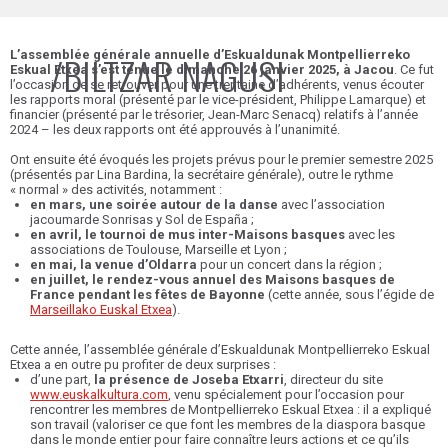
L’assemblée générale annuelle d’Eskualdunak Montpellierreko
/BILTZAR NAGUSI
Eskual Etxea s’est tenue le dimanche 26 janvier 2025, à Jacou
. Ce fut
l’occasion de se retrouver pour une trentaine d’adhérents, venus écouter
les rapports moral (présenté par le vice-président, Philippe Lamarque) et
financier (présenté par le trésorier, Jean-Marc Senacq) relatifs à l’année
2024 – les deux rapports ont été approuvés à l’unanimité.
Ont ensuite été évoqués les projets prévus pour le premier semestre 2025
(présentés par Lina Bardina, la secrétaire générale), outre le rythme
« normal » des activités, notamment :
en mars, une soirée autour de la danse
avec l’association
jacoumarde Sonrisas y Sol de España ;
en avril, le tournoi de mus inter-Maisons basques
avec les
associations de Toulouse, Marseille et Lyon ;
en mai, la venue d’Oldarra
pour un concert dans la région ;
en juillet, le rendez-vous annuel des Maisons basques de
France pendant les fêtes de Bayonne
(cette année, sous l’égide de
Marseillako Euskal Etxea
).
Cette année, l’assemblée générale d’Eskualdunak Montpellierreko Eskual
Etxea a en outre pu profiter de deux surprises :
d’une part,
la présence de Joseba Etxarri
, directeur du site
www.euskalkultura.com
, venu spécialement pour l’occasion pour
rencontrer les membres de Montpellierreko Eskual Etxea : il a expliqué
son travail (valoriser ce que font les membres de la diaspora basque
dans le monde entier pour faire connaître leurs actions et ce qu’ils