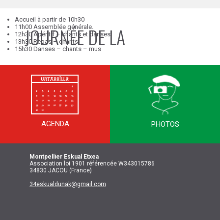
Accueil à partir de 10h30
11h00 Assemblée générale.
JOURNÉE DE LA
12h30 Apéritif – chants et danses
13h30 Repas – chants
15h30 Danses – chants – mus
DIASPORA / BILTZAR
AGENDA
PHOTOS
NAGUSIA ETA
Montpellier
Eskual Etxea
Association loi 1901 référencée W343015786
34830 JACOU (France)
34eskualdunak@gmail.com
DIASPORAREN EGUNA