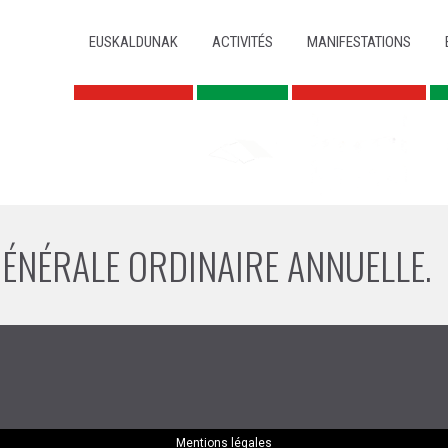
ALLER AU CONTENU PRINCIPAL
ALLER AU CONTENU SECONDAIRE
MENU PRINCIPAL
EUSKALDUNAK
ACTIVITÉS
MANIFESTATIONS
ÉNÉRALE ORDINAIRE ANNUELLE.
Mentions légales