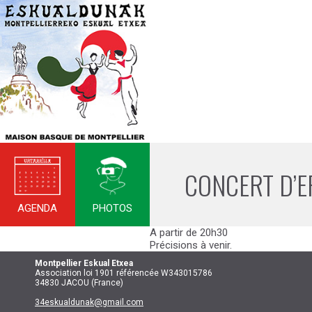
CONCERT D’E
AGENDA
PHOTOS
A partir de 20h30
Précisions à venir.
Montpellier
Eskual Etxea
Association loi 1901 référencée W343015786
34830 JACOU (France)
34eskualdunak@gmail.com