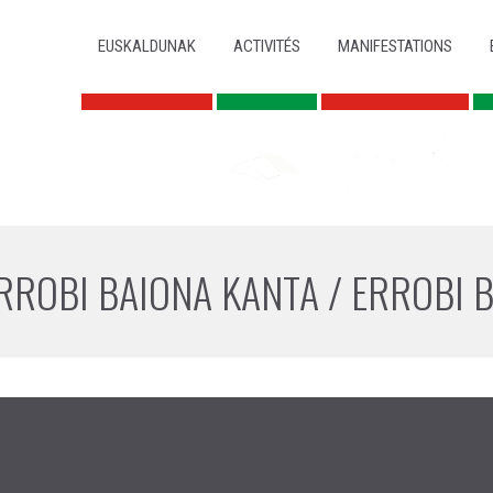
ALLER AU CONTENU PRINCIPAL
ALLER AU CONTENU SECONDAIRE
MENU PRINCIPAL
EUSKALDUNAK
ACTIVITÉS
MANIFESTATIONS
RROBI BAIONA KANTA / ERROBI 