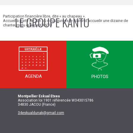
Participation financière libre, dite « au chapeau ».
LE GROUPE KANTU
Accueil à partir de 20h où nous aurons le plaisir d’accueilir une dizaine de
chanteurs du groupe KANTU
(HENDAYE)
AGENDA
PHOTOS
Montpellier
Eskual Etxea
Association loi 1901 référencée W343015786
34830 JACOU (France)
34eskualdunak@gmail.com