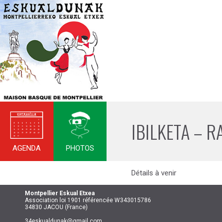
IBILKETA – 
AGENDA
PHOTOS
Détails à venir
Montpellier
Eskual Etxea
Association loi 1901 référencée W343015786
34830 JACOU (France)
34eskualdunak@gmail.com