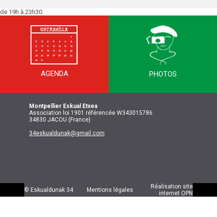
de 19h à 23h30
SOIRÉE TRADITION
AGENDA
PHOTOS
Montpellier
Eskual Etxea
Association loi 1901 référencée W343015786
34830 JACOU (France)
34eskualdunak@gmail.com
Réalisation site
© Eskualdunak 34
Mentions légales
internet
OPN