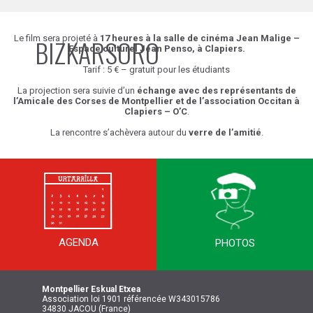
Le film sera projeté à
BIZKARSORO
17 heures à la
salle de cinéma Jean Malige –
Espace culturel Jean Penso, à Clapiers.
Tarif : 5 € – gratuit pour les étudiants
La projection sera suivie d’un
échange avec des représentants
de
l’Amicale des Corses de Montpellier et de l’association Occitan à
Clapiers – O’C
.
La rencontre s’achèvera autour du
verre de l’amitié
.
AGENDA
PHOTOS
Montpellier
Eskual Etxea
Association loi 1901 référencée W343015786
34830 JACOU (France)