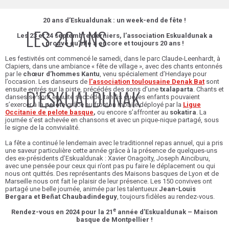
20 ans d’Eskualdunak : un week-end de fête !
LES 20 ANS
Les 23 et 24 septembre derniers, l’association Eskualdunak a
prouvé qu’elle a encore et toujours 20 ans !
Les festivités ont commencé le samedi, dans le parc Claude-Leenhardt, à
Clapiers, dans une ambiance « fête de village », avec des chants entonnés
par le
chœur d’hommes Kantu
, venu spécialement d’Hendaye pour
l’occasion. Les danseurs de
l’association toulousaine Denak Bat
sont
D’ESKUALDUNAK
ensuite entrés sur la piste, précédés des sons d’une
txalaparta
. Chants et
danses se sont ensuite succédé, tandis que les enfants pouvaient
s’exercer à la
pelote
grâce au fronton mobile déployé par la
Ligue
Occitanie de pelote basque
,
ou encore s’affronter au
sokatira
. La
journée s’est achevée en chansons et avec un pique-nique partagé, sous
le signe de la convivialité.
La fête a continué le lendemain avec le traditionnel repas annuel, qui a pris
une saveur particulière cette année grâce à la présence de quelques-uns
des ex-présidents d’Eskualdunak : Xavier Onagoïty, Joseph Ainciburu,
avec une pensée pour ceux qui n’ont pas pu faire le déplacement ou qui
nous ont quittés. Des représentants des Maisons basques de Lyon et de
Marseille nous ont fait le plaisir de leur présence. Les 150 convives ont
partagé une belle journée, animée par les talentueux
Jean-Louis
Bergara et Beñat Chaubadindeguy
, toujours fidèles au rendez-vous.
e
Rendez-vous en 2024 pour la 21
année d’Eskualdunak – Maison
basque de Montpellier !