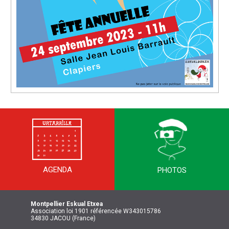
AGENDA
PHOTOS
Montpellier
Eskual Etxea
Association loi 1901 référencée W343015786
34830 JACOU (France)