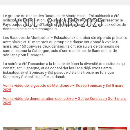
Le groupe de danse des
Y SOL – 8 MARS 2025
Basques de Montpellier – Eskualdunak
a été
sollicité par l’association jacoumarde Sonrisas y Sol pour représenter le
Pays basque lors d’une soirée organisée autour de la danse, aux côtés de
danseurs catalans et espagnols.
Les
Basques de Montpellier – Eskualdunak
ont bien sûr répondu présents
avec plaisir, et 10 membres du groupe de danse ont donné à voir, le 8
mars, aux 150 convives deux danses. Ils ont été suivis de danseurs de
sardanes pour la Catalogne, puis d’une danseuse de flamenco et de
sévillane pour l’Espagne.
La soirée a été l’occasion à la fois de célébrer la diversité des cultures qui
constituent l’Espagne, et de consolider les liens déjà étroits entre
Eskualdunak et Sonrisas y Sol puisque c’était la troisième fois que
Sonrisas y Sol sollicitait Eskualdunak.
Voir la vidéo de la gavotte de Mendionde – Soirée Sonrisas y Sol 8 mars
2025
Voir la vidéo de démonstration de mutxiko – Soirée Sonrisas y Sol 8 mars
2025