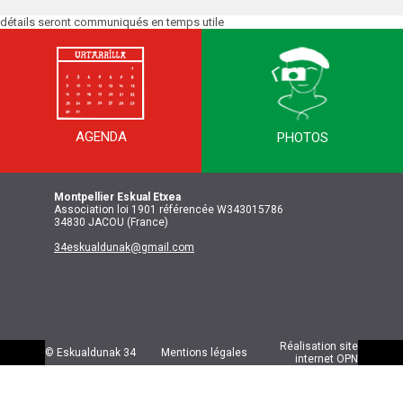
détails seront communiqués en temps utile
« PHASES FINALES
AGENDA
PHOTOS
CHAMPIONNAT DE
Montpellier
Eskual Etxea
Association loi 1901 référencée W343015786
34830 JACOU (France)
34eskualdunak@gmail.com
FRANCE DE MUS »
Réalisation site
© Eskualdunak 34
Mentions légales
internet
OPN